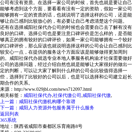
公司有没有资质。在选择一家公司的时候，首先也就是要让自己
能够考虑到这个方面，要看看有没有一定的资助，假如一家公司
能够拥有一定的资质的话，也就说明了选择这样的公司，还是能
够让自己感到比较放心的，有必要让自己考虑清楚这个问题。
还有在选择咸阳社保代办公司的时候也会需要自己去了解有没有
良好的口碑。选择公司也是要注意口碑评价是怎么样的，是否能
够真正的拥有较好的口碑评价，如果一家公司能够拥有一个较好
的口碑评价，那么应该也就说明选择这样的公司会让自己感到比
较安心一点，在提供的服务这个方面应该是能够做得更加周到
的。咸阳社保代办就选专业本地人事服务机构渝才社保需要做好
公司的选择问题，经过介绍自然也就是能够让大家很好的做出一
定的判断，可以让大家了解到什么样的公司会比较值得选择一
些，选择到了比较好的公司以后，也是可以选择和公司建立起长
期合作的关系。
来源：http://www.029jbl.com/news712097.html
相关标签：
咸阳社保代办
,
社保代缴公司
,
咸阳社保代缴
,
上一篇：咸阳社保代缴机构哪个靠谱
下一篇：咸阳人力资源外包服务属于什么服务
返回列表
365系统
地址：陕西省咸阳市秦都区乐育南路8号