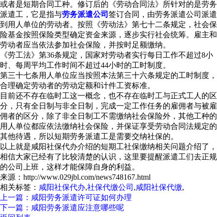
或者是短期合同工种。修订后的《劳动合同法》所针对的是劳务
派遣工，它是指与
劳务派遣公司
签订合同，由劳务派遣公司派遣
到用人单位的劳动者。按照《劳动法》第七十二条规定，社会保
险基金按照保险类型确定资金来源，逐步实行社会统筹。雇主和
劳动者应当依法参加社会保险，并按时足额缴纳。
《劳工法》第36条规定，国家对劳动者实行每日工作不超过8小
时、每周平均工作时间不超过44小时的工时制度。
第三十七条用人单位应当按照本法第三十六条规定的工时制度，
合理确定劳动者的劳动定额和计件工资标准。
目前还不存在临时工这一概念，也不存在临时工与正式工人的区
分，只有全日制与非全日制，完成一定工作任务的雇佣者与被雇
佣者的区分，除了非全日制工不需缴纳社会保险外，其他工种的
用人单位都应依法缴纳社会保险，并保证享受劳动合同法规定的
其他待遇，所以短期劳务派遣工是需要交纳社保的。
以上就是咸阳社保代办介绍的短期工社保缴纳相关问题介绍了，
相信大家已经有了比较清楚的认识，这里要提醒派遣工们去正规
的公司上班，这样才能保障自身的利益。
来源：http://www.029jbl.com/news748167.html
相关标签：
咸阳社保代办
,
社保代缴公司
,
咸阳社保代缴
,
上一篇：咸阳劳务派遣许可证如何办理
下一篇：咸阳劳务派遣应注意哪些呢