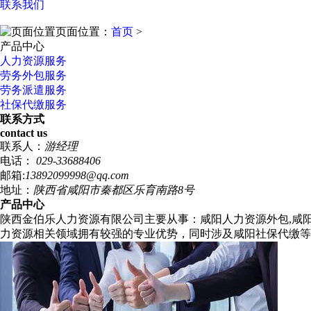
联系我们
页面位置：
首页
>
产品中心
人力资源服务
劳务外包服务
劳务派遣服务
社保代缴服务
联系方式
contact us
联系人：
游经理
电话：
029-33688406
邮箱:
13892099998@qq.com
地址：
陕西省咸阳市秦都区乐育南路8号
产品中心
陕西金伯乐人力资源有限公司主要从事：咸阳人力资源外包,咸
力资源相关领域拥有较强的专业优势，同时涉及咸阳社保代缴等