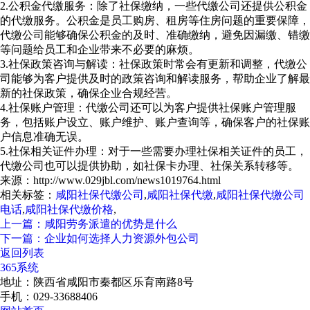
2.公积金代缴服务：除了社保缴纳，一些代缴公司还提供公积金
的代缴服务。公积金是员工购房、租房等住房问题的重要保障，
代缴公司能够确保公积金的及时、准确缴纳，避免因漏缴、错缴
等问题给员工和企业带来不必要的麻烦。
3.社保政策咨询与解读：社保政策时常会有更新和调整，代缴公
司能够为客户提供及时的政策咨询和解读服务，帮助企业了解最
新的社保政策，确保企业合规经营。
4.社保账户管理：代缴公司还可以为客户提供社保账户管理服
务，包括账户设立、账户维护、账户查询等，确保客户的社保账
户信息准确无误。
5.社保相关证件办理：对于一些需要办理社保相关证件的员工，
代缴公司也可以提供协助，如社保卡办理、社保关系转移等。
来源：http://www.029jbl.com/news1019764.html
相关标签：
咸阳社保代缴公司
,
咸阳社保代缴
,
咸阳社保代缴公司
电话
,
咸阳社保代缴价格
,
上一篇：咸阳劳务派遣的优势是什么
下一篇：企业如何选择人力资源外包公司
返回列表
365系统
地址：陕西省咸阳市秦都区乐育南路8号
手机：029-33688406