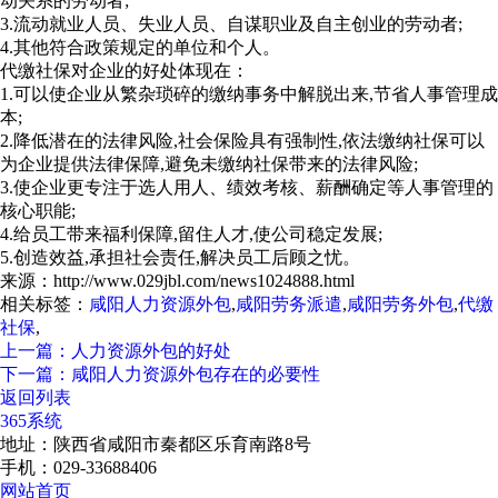
动关系的劳动者;
3.流动就业人员、失业人员、自谋职业及自主创业的劳动者;
4.其他符合政策规定的单位和个人。
代缴社保对企业的好处体现在：
1.可以使企业从繁杂琐碎的缴纳事务中解脱出来,节省人事管理成
本;
2.降低潜在的法律风险,社会保险具有强制性,依法缴纳社保可以
为企业提供法律保障,避免未缴纳社保带来的法律风险;
3.使企业更专注于选人用人、绩效考核、薪酬确定等人事管理的
核心职能;
4.给员工带来福利保障,留住人才,使公司稳定发展;
5.创造效益,承担社会责任,解决员工后顾之忧。
来源：http://www.029jbl.com/news1024888.html
相关标签：
咸阳人力资源外包
,
咸阳劳务派遣
,
咸阳劳务外包
,
代缴
社保
,
上一篇：人力资源外包的好处
下一篇：咸阳人力资源外包存在的必要性
返回列表
365系统
地址：陕西省咸阳市秦都区乐育南路8号
手机：029-33688406
网站首页