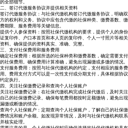
的全部细节。
二、签订代缴服务协议并提供相关资料
签订代缴服务协议：与社保代缴机构签订代缴服务协议，明确双
方的权利和义务。协议中应包含代缴的社保种类、缴费基数、缴
费期限、服务费用等关键信息。
提供个人参保资料：按照社保代缴机构的要求，提供个人的身份
证复印件、户口本首页和本人页的复印件、个人一寸照片等相关
资料。确保提供的资料真实、准确、完整。
三、支付社保费用和服务费用
确定社保费用：根据所选的社保种类和缴费基数，确定需要支付
的社保费用。确保费用计算准确，避免出现漏缴或多缴的情况。
支付服务费用：按照与社保代缴机构的约定，支付相应的服务费
用。费用支付方式可以是一次性支付或分期支付，具体根据协议
约定执行。
四、关注社保缴费记录和查询个人社保账户
关注社保缴费记录：在社保代缴机构完成社保代缴后，及时关注
自己的社保缴费记录。确保每笔费用都按时足额缴纳，避免出现
漏缴或断缴的情况。
查询个人社保账户：定期查询个人社保账户，了解自己的社保缴
费情况和账户余额。如发现异常情况，及时与社保代缴机构联系
并核实处理。
需要注意的是，个人代缴社保时应确保选择的社保代缴机构具有