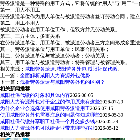
劳务派遣是一种特殊的用工方式，它将传统的“用人”与“用工
第一、用人不用工
劳务派遣单位作为用人单位与被派遣劳动者签订劳动合同，建立
第二、用工不用人
被派遣劳动者在用工单位工作，但双方并无劳动关系。
第三、三方主体，多重关系
在劳务派遣单位、用工单位、被派遣劳动者三方之间形成多重法
其一、劳务派遣单位与用工单位：民事合同关系；
其二、劳务派遣单位与被派遣劳动者：劳动关系；
其三、用工单位与被派遣劳动者：特殊管理与被管理关系。
相关来源：
咸阳劳务派遣
,
咸阳劳务外包
,
咸阳社保代缴
,
上一篇：
全面解析咸阳人力资源外包优势
下一篇：
浅析劳务派遣与咸阳劳务外包的区别？
相关新闻推荐
咸阳社保代缴的对象和具体内容
2026-08-05
咸阳人力资源外包对于企业的作用原来有这些
2026-07-29
为什么企业会选择使用咸阳劳务派遣用工
2026-07-15
使用咸阳劳务外包需要注意的问题你知道哪些
2026-05-30
咸阳社保代缴分享职工社保一个月交多少钱
2026-05-29
咸阳人力资源外包可以给企业带来哪些好处
2026-05-12
相关产品推荐