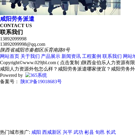
咸阳劳务派遣
CONTACT US
联系我们
13892099998
13892099998@qq.com
陕西省咸阳市秦都区乐育南路8号
网站首页
关于我们
产品展示
新闻资讯
工程案例
联系我们
网站
Copyright©
www.029jbl.com
(
点击复制
)陕西金伯乐人力资源有
咸阳人力资源外包怎么样？咸阳劳务派遣哪家便宜？咸阳劳务外
Powered by
备案号：
陕ICP备19018683号
热门城市推广:
咸阳
西咸新区
兴平
武功
彬县
旬邑
长武