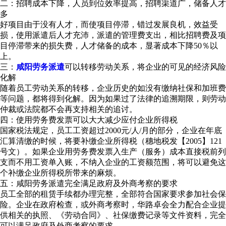
二：招聘成本下降，人员到位效率提高，招聘渠道广，储备人才
多
好项目由于没有人才，而使项目停滞，错过发展良机，效益受
损，使用派遣后人才充沛，派遣的管理费支出，相比招聘费及项
目停滞带来的损失费，人才储备的成本，显著成本下降50％以
上。
三：
咸阳劳务派遣
可以转移劳动关系，将企业的可见的经济风险
化解
随着员工劳动关系的转移，企业历史的如没有缴纳社保和加班费
等问题，都将得到化解。因为如果过了法律的追溯期限，则劳动
仲裁或法院都不会再支持相关的追讨。
四：使用劳务费发票可以大大减少应付企业所得税
国家税法规定，员工工资超过2000元/人/月的部分，企业在年底
汇算清缴的时候，将要补缴企业所得税（穗地税发【2005】121
号文）。如果企业用劳务费发票入生产（服务）成本直接税前列
支而不用工资单入账，不纳入企业的工资额范围，将可以避免这
个补缴企业所得税所带来的麻烦。
五：咸阳劳务派遣完全满足政府及外商考察的要求
员工全部的租赁手续都办理完整，全部符合国家要求参加社会保
险。企业在政府检查，或外商考察时，华路卓会全力配合企业提
供相关的执照、《劳动合同》、社保缴费记录等文件资料，完全
可以满足政府及外商考察的要求。