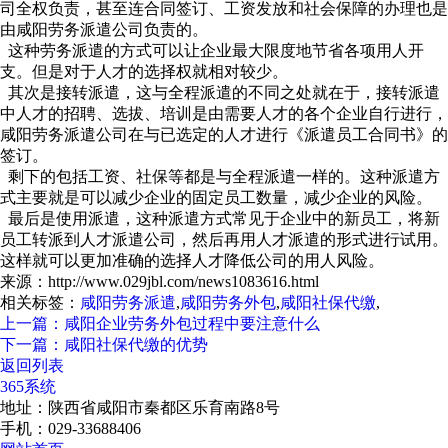
司全权负责，甚至连合同签订、工资发放和社会保障的办理也是
由咸阳劳务派遣公司负责的。
这种劳务派遣的方式可以让企业最大限度地节省各项用人开
支。但是对于人才的选择权就相对较少。
其次是接转派遣，这与全程派遣的不同之处就在于，接转派遣
中人才的招聘、选拔、培训是由需要人才的各个企业自行进行，
咸阳劳务派遣公司在与已选定的人才进行《派遣员工合同书》的
签订。
剩下的包括工资、社保等都是与全程派遣一样的。这种派遣方
式主要就是可以减少企业的固定员工数量，减少企业的风险。
最后是使用派遣，这种派遣方式常见于企业中的新员工，将新
员工转派到人才派遣公司，然后再用人才派遣的形式进行试用。
这样就可以更加准确的选择人才降低公司的用人风险。
来源：http://www.029jbl.com/news1083616.html
相关标签：
咸阳劳务派遣
,
咸阳劳务外包
,
咸阳社保代缴
,
上一篇：咸阳企业劳务外包过程中要注意什么
下一篇：咸阳社保代缴的优势
返回列表
365系统
地址：陕西省咸阳市秦都区乐育南路8号
手机：029-33688406