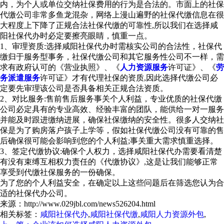
内，为个人或单位交纳社保费用的行为是合法的。市面上的社保
代缴公司非常多鱼龙混杂，网络上漫山遍野的社保代缴信息在很
大程度上下降了正规合法社保代缴的可靠性,所以我们在选择咸
阳社保代办时必定要擦亮眼睛，慎重一点。
1、审理资质:选择咸阳社保代办时需核实公司的合法性，社保代
缴归于服务型事务，社保代缴公司和其它服务性公司不一样，需
求有政府认可的《营业执照》、《
人力资源服务
许可证》、《
劳
务派遣服务
许可证》才有代理社保的资质,因此选择代缴公司必
定要先审理该公司是否具备相关正规合法资质。
2、对比服务:售前售后服务事关个人利益，专业优质的社保代缴
公司必定具有的专业高效、经验丰富的团队，能供给一对一服务
并能及时跟进缴纳进展，确保社保缴纳的安全性。很多人交纳社
保是为了购房落户孩子上学等，假如社保代缴公司没有可靠的售
后确保很可能会影响到您的个人利益;事关重大需求慎重选择。
3、签定代缴协议:确保个人权力，选择咸阳社保代办需要看清楚
有没有束缚互相权力责任的《代缴协议》,这是让我们能够正常
享受到代缴社保服务的一份确保。
为了您的个人利益安全，在确定以上这些问题后在筛选您认为合
适的社保代办公司。
来源：http://www.029jbl.com/news526204.html
相关标签：
咸阳社保代办
,
咸阳社保代缴
,
咸阳人力资源外包
,