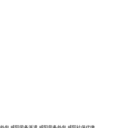
包,咸阳劳务派遣,咸阳劳务外包,咸阳社保代缴