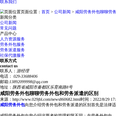
联系我们
页面位置：
首页
>
公司新闻
>
咸阳劳务外包聊聊劳
新闻分类
公司新闻
常见问题
产品中心
人力资源服务
劳务外包服务
劳务派遣服务
社保代缴服务
联系方式
contact us
联系人：
游经理
电话：
029-33688406
邮箱:
13892099998@qq.com
地址：
陕西省咸阳市秦都区乐育南路8号
咸阳劳务外包聊聊劳务外包和劳务派遣的区别
来源：http://www.029jbl.com/news860682.html
时间：2022/8/29 17:
咸阳劳务外包
向您介绍劳务外包和劳务派遣的区别首先是法律适
咸阳劳务外包向您介绍这两者的管理权限不同：在劳务外包中