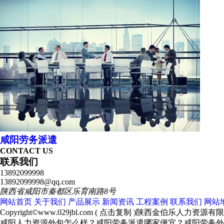
咸阳劳务派遣
CONTACT US
联系我们
13892099998
13892099998@qq.com
陕西省咸阳市秦都区乐育南路8号
网站首页
关于我们
产品展示
新闻资讯
工程案例
联系我们
网站
Copyright©
www.029jbl.com
(
点击复制
)陕西金伯乐人力资源有
咸阳人力资源外包怎么样？咸阳劳务派遣哪家便宜？咸阳劳务外