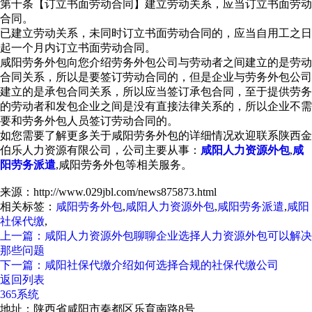
第十条【订立书面劳动合同】建立劳动关系，应当订立书面劳动
合同。
已建立劳动关系，未同时订立书面劳动合同的，应当自用工之日
起一个月内订立书面劳动合同。
咸阳劳务外包向您介绍劳务外包公司与劳动者之间建立的是劳动
合同关系，所以是要签订劳动合同的，但是企业与劳务外包公司
建立的是承包合同关系，所以应当签订承包合同，至于提供劳务
的劳动者和发包企业之间是没有直接法律关系的，所以企业不需
要和劳务外包人员签订劳动合同的。
如您需要了解更多关于咸阳劳务外包的详细情况欢迎联系陕西金
伯乐人力资源有限公司，公司主要从事：
咸阳人力资源外包
,
咸
阳劳务派遣
,咸阳劳务外包等相关服务。
来源：http://www.029jbl.com/news875873.html
相关标签：
咸阳劳务外包
,
咸阳人力资源外包
,
咸阳劳务派遣
,
咸阳
社保代缴
,
上一篇：咸阳人力资源外包聊聊企业选择人力资源外包可以解决
那些问题
下一篇：咸阳社保代缴介绍如何选择合规的社保代缴公司
返回列表
365系统
地址：陕西省咸阳市秦都区乐育南路8号