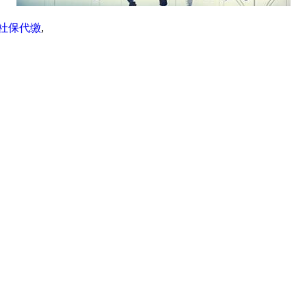
社保代缴
,