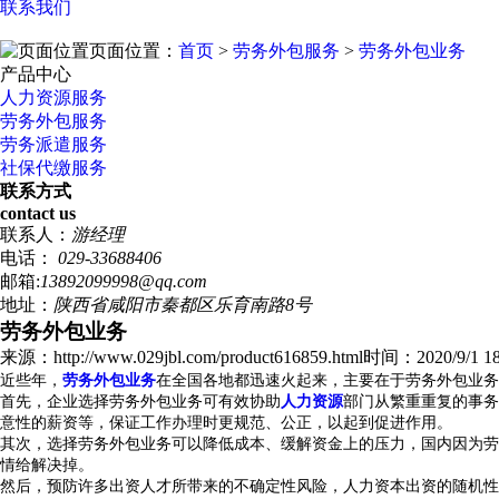
联系我们
页面位置：
首页
>
劳务外包服务
>
劳务外包业务
产品中心
人力资源服务
劳务外包服务
劳务派遣服务
社保代缴服务
联系方式
contact us
联系人：
游经理
电话：
029-33688406
邮箱:
13892099998@qq.com
地址：
陕西省咸阳市秦都区乐育南路8号
劳务外包业务
来源：http://www.029jbl.com/product616859.html
时间：2020/9/1 18
近些年，
劳务外包业务
在全国各地都迅速火起来，主要在于劳务外包业务
首先，企业选择劳务外包业务可有效协助
人力资源
部门从繁重重复的事务
意性的薪资等，保证工作办理时更规范、公正，以起到促进作用。
其次，选择劳务外包业务可以降低成本、缓解资金上的压力，国内因为劳
情给解决掉。
然后，预防许多出资人才所带来的不确定性风险，人力资本出资的随机性