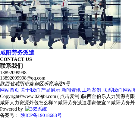
咸阳劳务派遣
CONTACT US
联系我们
13892099998
13892099998@qq.com
陕西省咸阳市秦都区乐育南路8号
网站首页
关于我们
产品展示
新闻资讯
工程案例
联系我们
网站
Copyright©
www.029jbl.com
(
点击复制
)陕西金伯乐人力资源有
咸阳人力资源外包怎么样？咸阳劳务派遣哪家便宜？咸阳劳务外
Powered by
备案号：
陕ICP备19018683号