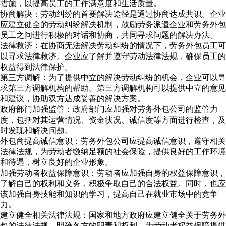
措施，以提高员工的工作满意度和生活质量。
协商解决：劳动纠纷的首要解决途径是通过协商达成共识。企业
应建立健全的劳动纠纷解决机制，鼓励劳务派遣企业和劳务外包
员工之间进行积极的对话和协商，共同寻求问题的解决办法。
法律救济：在协商无法解决劳动纠纷的情况下，劳务外包员工可
以寻求法律救济。企业应了解并遵守劳动法律法规，确保员工的
权益得到法律保护。
第三方调解：为了提供中立的解决劳动纠纷的机会，企业可以寻
求第三方调解机构的帮助。第三方调解机构可以提供中立的意见
和建议，协助双方达成妥善的解决方案。
政府部门加强监管：政府部门应加强对劳务外包公司的监管力
度，包括对其运营情况、资金状况、诚信度等方面进行检查，及
时发现和解决问题。
外包商提高诚信意识：劳务外包公司应提高诚信意识，遵守相关
法律法规，为劳动者缴纳足额的社会保险，提供良好的工作环境
和待遇，树立良好的企业形象。
加强劳动者权益保障意识：劳动者应加强自身的权益保障意识，
了解自己的权利和义务，积极争取自己的合法权益。同时，也应
该加强自身技能和知识的学习，提高自己在就业市场中的竞争
力。
建立健全相关法律法规：国家和地方政府应建立健全关于劳务外
包的法律法规，明确各方的职责和权利，为劳动者权益保障提供