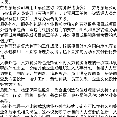
人员。
劳务派遣公司与用工单位签订《劳务派遣协议》，劳务派遣公司
与被派遣人员签订《劳动合同》，实际用工单位与被派遣人员之
间只有使用关系，没有劳动合同关系。
服务外包：服务外包是指企业将相对独立的劳动服务项目或项目
外包给承包商，承包商根据发包商的要求，组织和直接管理劳动
者完成劳动服务或项目施工任务，并对项目成果和质量负责的承
包形式。
发包商只监督承包商的工作成果，根据项目外包合同向承包商支
付承包费用，不直接管理劳动者，也不直接向劳动者支付任何费
用。
人事外包：人力资源外包是指企业将人力资源管理的一项或几项
职能外包出去，交给其他企业或组织进入人事外包，包括人力资
源规划、制度设计与创新、流程整合、员工满意度调查、薪资调
查及方案设计、培训工作、劳动仲裁、员工关系、企业文化设计
等方方面面。
后勤外包：物流保障性服务，为企业创造价值过程提供支持；如
保洁、行政、司机、保安、餐饮后厨、服务员等承包出去的业务
类型。
后勤外包是一种比较成熟的业务外包模式，企业可以在包装相关
业务后承包相关岗位，这不仅反映了承包商人力资源的创新。又