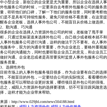
中小型企业，新创立的企业更是尤为重要。所以企业在选择人事
外包服务公司的时候，一定要亲自去考察外包服务公司的服务质
量，听听他们的口碑，了解一下他们的服务信誉，同时要考察他
们是不是具有可持续性服务。避免只听价格不看质量，在这里提
醒各企业老板，选择人事外包公司，不能盲目从价格上做选择。
2、勤沟通、巧沟通
很多的企业在选择人力资源外包公司的时候，老板做了甩手掌
柜，只通过竞标渠道来选择外包公司，自己很少或者根本就不和
人事外包服务公司进行沟通，这样的做法千万不要有。在人事外
包服务中，双方的沟通非常重要，作为企业老总，要格外重视服
务公司的沟通能力，同时也要听取企业员工的意见，和企业员工
做好沟通。企业老总或者是高管要实时监督人事外包服务公司的
服务质量。
3、选择性外包
目前市场上的人事外包服务项目很多，作为企业要有自己的选择
性，不能盲目的外包，一定要结合公司的实际情况，看看哪些外
包服务是可以帮助企业更好发展，哪些项目是外包公司的强项。
总之，咸阳人力资源外包的选择要谨慎，切不可盲目跟风随意选
择，这样才能为企业带来帮助。
来源：http://www.029jbl.com/news504188.html
相关标签：
咸阳人力资源外包
,
咸阳人力外包服务
,