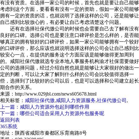
有没有资质。在选择一家公司的时候，首先也就是要让自己能够
考虑到这个方面，要看看有没有一定的资助，假如一家公司能够
拥有一定的资质的话，也就说明了选择这样的公司，还是能够让
自己感到比较放心的，有必要让自己考虑清楚这个问题。
还有在选择社保代缴公司的时候也会需要自己去了解有没有
良好的口碑。选择公司也是要注意口碑评价是怎么样的，是否能
够真正的拥有较好的口碑评价，如果一家公司能够拥有一个较好
的口碑评价，那么应该也就说明选择这样的公司会让自己感到比
较安心一点，在提供的服务这个方面应该是能够做得更加周到
的。咸阳社保代缴就选专业本地人事服务机构渝才社保需要做好
公司的选择问题，经过介绍自然也就是能够让大家很好的做出一
定的判断，可以让大家了解到什么样的公司会比较值得选择一
些，选择到了比较好的公司以后，也是可以选择和公司建立起长
期合作的关系。
来源：http://www.029jbl.com/news605678.html
相关标签：
咸阳社保代缴
,
咸阳人力资源服务
,
社保代缴公司
,
上一篇：咸阳人力资源外包起到哪些作用
下一篇：哪些公司适合采用人力资源外包服务呢
返回列表
365系统
地址：陕西省咸阳市秦都区乐育南路8号