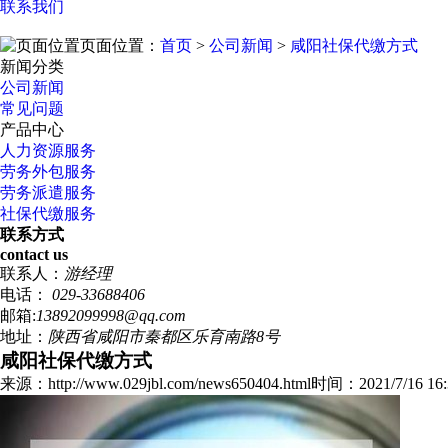
联系我们
页面位置：
首页
>
公司新闻
>
咸阳社保代缴方式
新闻分类
公司新闻
常见问题
产品中心
人力资源服务
劳务外包服务
劳务派遣服务
社保代缴服务
联系方式
contact us
联系人：
游经理
电话：
029-33688406
邮箱:
13892099998@qq.com
地址：
陕西省咸阳市秦都区乐育南路8号
咸阳社保代缴方式
来源：http://www.029jbl.com/news650404.html
时间：2021/7/16 16: