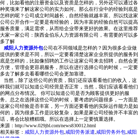
何，比如看他的注册资金以及资质是怎样的，另外还可以通过各
种奖项来了解这家公司的实力如何。那么在行业中的经验到底是
怎样的呢？公司成立时间越长，自然经验就越丰富。所以找这家
公司公开合作一定要是有经验的，因为丰富的经验自然可以提高
服务质量，满足需求，从而给企业带来更好的效果。在这里推荐
大家一家公司：陕西金伯乐人力资源有限公司，有需要的可以多
多了解
咸阳人力资源外包
公司在不同领域是怎样的？因为很多企业做
提供的要求是不同，所以一定要看清楚这家企业所提供的服务到
底是怎样的，比如像招聘的工作让这家公司来去招聘，自然会更
方便，管理会更容易服务，所以在进行选择公司的时候，一定要
多去了解多去看看哪些公司会更加靠谱。
当然，除了这些公司的资质，我们还应该看看他们的收入，这
样我们就可以知道公司经营是否正常，当然，我们应该看看他们
的网点分布情况。 你可以知道公司是否为顾客提供更好的服
务。总之在选择这些公司的时候，要考虑的问题很多，一方面是
这家公司经验是否丰富，另一方面还要看他的实际运作能力是如
何的，因为很多工作是比较复杂，如果是家公司经验并不丰富的
话，将会比较糟糕哦。所以在选择上一定要慎重选择。
来源：http://www.029jbl.com/news830012.html
相关标签：
咸阳人力资源外包
,
咸阳劳务派遣
,
咸阳劳务外包
,
咸阳