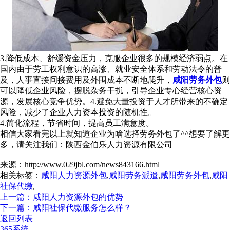
3.降低成本、舒缓资金压力，克服企业很多的规模经济弱点。在
国内由于劳工权利意识的高涨、就业安全体系和劳动法令的普
及，人事直接间接费用及外围成本不断地爬升，
咸阳劳务外包
则
可以降低企业风险，摆脱杂务干扰，引导企业专心经营核心资
源，发展核心竞争优势。4.避免大量投资于人才所带来的不确定
风险，减少了企业人力资本投资的随机性。
4.简化流程，节省时间，提高员工满意度。
相信大家看完以上就知道企业为啥选择劳务外包了^^想要了解更
多，请关注我们：陕西金伯乐人力资源有限公司
来源：http://www.029jbl.com/news843166.html
相关标签：
咸阳人力资源外包
,
咸阳劳务派遣
,
咸阳劳务外包
,
咸阳
社保代缴
,
上一篇：咸阳人力资源外包的优势
下一篇：咸阳社保代缴服务怎么样？
返回列表
365系统