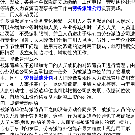
计、发放，各类社会保障建立及缴纳、工伤申报、劳动纠纷处理
等诸多人力资源管理事务性工作由
劳务派遣公司
负责完成。
二、用人机动灵活
许多被派遣单位业务变化频繁，采用人才劳务派遣的用人形式，
可以在增加业务时增加人员，在业务减少时，减少人员，人员进
出灵活，不受编制限制。并且人员进出手续都由劳务派遣公司进
行专业化服务，大大降低和分解了用人风险。另外，一些企业存
在季节性用工问题，使用劳动派遣的这种用工模式，就可根据实
际情况，设立短期临时性、辅助性的工作。
三、降低管理成本
被派遣单位不必增加专门的人员或机构对派遣员工进行管理，由
劳务派遣公司完全承担这一任务，为被派遣单位节约了管理成
本。同时，
劳务派遣外包
可大幅降低常规性人力资源管理费用支
出，如：人事招募广告、退休资遣费、用错人成本等等。由于用
人的机动性，被派遣单位也可以根据公司的发展，依据岗位效
益、市场的工资价格灵活地调整工资的标准。
四、规避劳动纠纷
被派遣单位与派遣员工之间没有劳动合同关系，被派遣人员的劳
动关系隶属于劳务派遣。这样，作为被派遣单位避免了与被派遣
人员人事(劳动)纠纷的发生，从而节省被派遣单位的管理精力，
专心于事业的发展。劳务派遣外包能在最大程度上规范用工形
式，防止并化解劳动关系纠纷，从而有效维护企业的信誉。