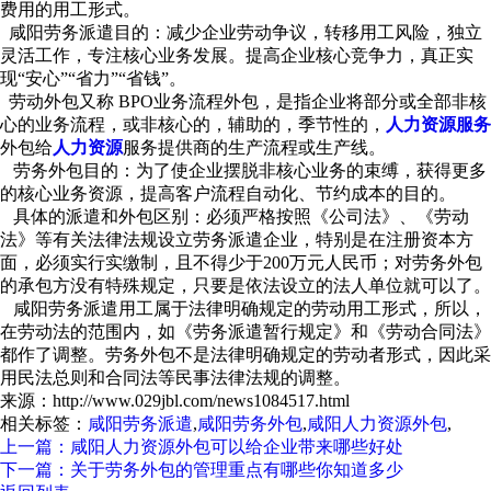
费用的用工形式。
咸阳劳务派遣目的：减少企业劳动争议，转移用工风险，独立
灵活工作，专注核心业务发展。提高企业核心竞争力，真正实
现“安心”“省力”“省钱”。
劳动外包又称 BPO业务流程外包，是指企业将部分或全部非核
心的业务流程，或非核心的，辅助的，季节性的，
人力资源服务
外包给
人力资源
服务提供商的生产流程或生产线。
劳务外包目的：为了使企业摆脱非核心业务的束缚，获得更多
的核心业务资源，提高客户流程自动化、节约成本的目的。
具体的派遣和外包区别：必须严格按照《公司法》、《劳动
法》等有关法律法规设立劳务派遣企业，特别是在注册资本方
面，必须实行实缴制，且不得少于200万元人民币；对劳务外包
的承包方没有特殊规定，只要是依法设立的法人单位就可以了。
咸阳劳务派遣用工属于法律明确规定的劳动用工形式，所以，
在劳动法的范围内，如《劳务派遣暂行规定》和《劳动合同法》
都作了调整。劳务外包不是法律明确规定的劳动者形式，因此采
用民法总则和合同法等民事法律法规的调整。
来源：http://www.029jbl.com/news1084517.html
相关标签：
咸阳劳务派遣
,
咸阳劳务外包
,
咸阳人力资源外包
,
上一篇：咸阳人力资源外包可以给企业带来哪些好处
下一篇：关于劳务外包的管理重点有哪些你知道多少