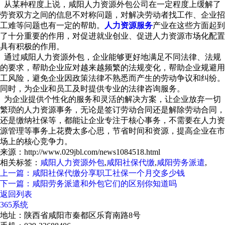
从某种程度上说，咸阳人力资源外包公司在一定程度上缓解了
劳资双方之间的信息不对称问题，对解决劳动者找工作、企业招
工难等问题也有一定的帮助。
人力资源服务
产业在这些方面起到
了十分重要的作用，对促进就业创业、促进人力资源市场化配置
具有积极的作用。
通过咸阳人力资源外包，企业能够更好地满足不同法律、法规
的要求，帮助企业应对越来越频繁的法规变化，帮助企业规避用
工风险，避免企业因政策法律不熟悉而产生的劳动争议和纠纷。
同时，为企业和员工及时提供专业的法律咨询服务。
为企业提供个性化的服务和灵活的解决方案，让企业放弃一切
繁琐的人力资源事务，无论是签订劳动合同还是解除劳动合同，
还是缴纳社保等，都能让企业专注于核心事务，不需要在人力资
源管理等事务上花费太多心思，节省时间和资源，提高企业在市
场上的核心竞争力。
来源：http://www.029jbl.com/news1084518.html
相关标签：
咸阳人力资源外包
,
咸阳社保代缴
,
咸阳劳务派遣
,
上一篇：咸阳社保代缴分享职工社保一个月交多少钱
下一篇：咸阳劳务派遣和外包它们的区别你知道吗
返回列表
365系统
地址：陕西省咸阳市秦都区乐育南路8号