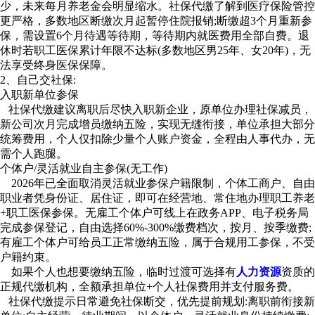
少，未来每月养老金会明显缩水。社保代缴了解到医疗保险管控
更严格，多数地区断缴次月起暂停住院报销;断缴超3个月重新参
保，需设置6个月待遇等待期，等待期内就医费用全部自费。退
休时若职工医保累计年限不达标(多数地区男25年、女20年)，无
法享受终身医保保障。
2、自己交社保:
入职新单位参保
社保代缴建议离职后尽快入职新企业，原单位办理社保减员，
新公司次月完成增员缴纳五险，实现无缝衔接，单位承担大部分
统筹费用，个人仅扣除少量个人账户资金，全程由人事代办，无
需个人跑腿。
个体户/灵活就业自主参保(无工作)
2026年已全面取消灵活就业参保户籍限制，个体工商户、自由
职业者凭身份证、居住证，即可在经营地、常住地办理职工养老
+职工医保参保。无雇工个体户可线上在政务APP、电子税务局
完成参保登记，自由选择60%-300%缴费档次，按月、按季缴费;
有雇工个体户可给员工正常缴纳五险，属于合规用工参保，不受
户籍约束。
如果个人也想要缴纳五险，临时过渡可选择有
人力资源
资质的
正规代缴机构，全额承担单位+个人社保费用并支付服务费。
社保代缴提示日常避免社保断交，优先提前规划:离职前衔接新