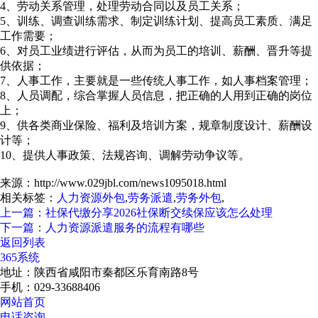
4、劳动关系管理，处理劳动合同以及员工关系；
5、训练、调查训练需求、制定训练计划、提高员工素质、满足
工作需要；
6、对员工业绩进行评估，从而为员工的培训、薪酬、晋升等提
供依据；
7、人事工作，主要就是一些传统人事工作，如人事档案管理；
8、人员调配，综合掌握人员信息，把正确的人用到正确的岗位
上；
9、供各类商业保险、福利及培训方案，规章制度设计、薪酬设
计等；
10、提供人事政策、法规咨询、调解劳动争议等。
来源：http://www.029jbl.com/news1095018.html
相关标签：
人力资源外包
,
劳务派遣
,
劳务外包
,
上一篇：社保代缴分享2026社保断交续保应该怎么处理
下一篇：人力资源派遣服务的流程有哪些
返回列表
365系统
地址：陕西省咸阳市秦都区乐育南路8号
手机：029-33688406
网站首页
电话咨询