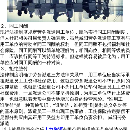
２、同工同酬
现行法律制度规定劳务派遣用工单位，应当实行同工同酬制度，
但人社部相关司局负责人确表示，虽然咸阳劳务派遣职工享有与
用工单位的劳动者同工同酬的权利，但同工同酬不包括福利和社
会保险。同工同酬可以简单地理解为，相同岗位、相同等级的员
工，应该执行同等工资待遇标准。但这样就容易被异化为，用工
单位应对同工同酬的一种对策。
３、拒绝垫付
法律制度明确了劳务派遣三方法律关系中，用工单位应当实际承
担派遣员工工资和社保费用。这就是劳务派遣公司不垫付原则的
法律基础，也就是说派遣公司不为用工单位垫付派遣员工工资和
社保费用。一旦派遣公司不能坚持原则，为用工单位垫付上述费
用，也就意味着无形中极大地增加自身的经营风险。“谁用工，
谁受益”是一种普通常识，“谁受益，谁担责”则是利益义务对等
的基本原则。派遣员工一旦出现工伤事故，工伤保险待遇赔偿不
足部分则应由真正用工受益方即用工单位负责承担。 咸阳劳务
派遣
以上就是陕西金伯乐
人力资源
有限公司整理关于劳务派遣公司