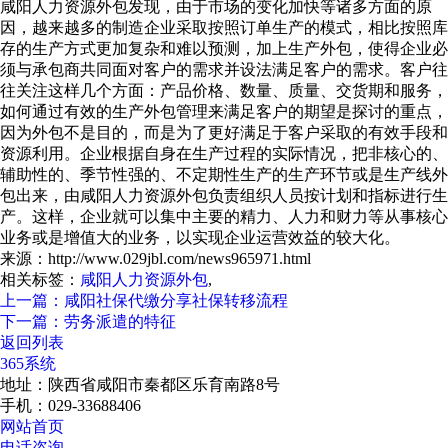
咸阳人力资源外包发现，由于市场的变化加快等诸多方面的原
因，越来越多的制造企业采取按照订单生产的模式，相比按照库
存的生产方式更加复杂和难以预测，加上生产外包，使得企业必
须与承包商共同面对客户的需求并设法满足客户的需求。客户往
往关注这样几个方面：产品价格、数量、质量、交货期和服务，
如何通过有效的生产外包管理来满足客户的期望是探讨的重点，
因为外包不是目的，而是为了更好满足于客户采取的有效手段和
资源利用。企业根据自身在生产过程的实际情况，把非核心的、
辅助性的、季节性强的、不定期性生产的生产环节或是生产线外
包出来，由咸阳人力资源外包负责组织人员按计划和指标进行生
产。这样，企业就可以集中主要的精力、人力和财力等从事核心
业务或是增值大的业务，以实现企业运营效益的较大化。
来源：http://www.029jbl.com/news965971.html
相关标签：
咸阳人力资源外包
,
上一篇：咸阳社保代缴分享社保转移流程
下一篇：劳务派遣的特征
返回列表
365系统
地址：陕西省咸阳市秦都区乐育南路8号
手机：029-33688406
网站首页
电话咨询