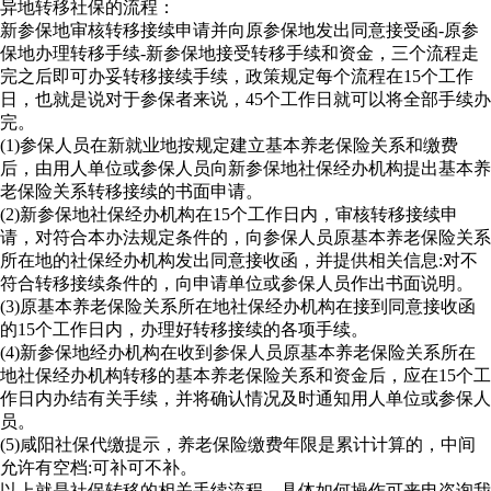
异地转移社保的流程：
新参保地审核转移接续申请并向原参保地发出同意接受函-原参
保地办理转移手续-新参保地接受转移手续和资金，三个流程走
完之后即可办妥转移接续手续，政策规定每个流程在15个工作
日，也就是说对于参保者来说，45个工作日就可以将全部手续办
完。
(1)参保人员在新就业地按规定建立基本养老保险关系和缴费
后，由用人单位或参保人员向新参保地社保经办机构提出基本养
老保险关系转移接续的书面申请。
(2)新参保地社保经办机构在15个工作日内，审核转移接续申
请，对符合本办法规定条件的，向参保人员原基本养老保险关系
所在地的社保经办机构发出同意接收函，并提供相关信息:对不
符合转移接续条件的，向申请单位或参保人员作出书面说明。
(3)原基本养老保险关系所在地社保经办机构在接到同意接收函
的15个工作日内，办理好转移接续的各项手续。
(4)新参保地经办机构在收到参保人员原基本养老保险关系所在
地社保经办机构转移的基本养老保险关系和资金后，应在15个工
作日内办结有关手续，并将确认情况及时通知用人单位或参保人
员。
(5)咸阳社保代缴提示，养老保险缴费年限是累计计算的，中间
允许有空档:可补可不补。
以上就是社保转移的相关手续流程，具体如何操作可来电咨询我