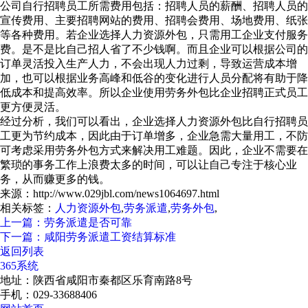
公司自行招聘员工所需费用包括：招聘人员的薪酬、招聘人员的
宣传费用、主要招聘网站的费用、招聘会费用、场地费用、纸张
等各种费用。若企业选择人力资源外包，只需用工企业支付服务
费。是不是比自己招人省了不少钱啊。而且企业可以根据公司的
订单灵活投入生产人力，不会出现人力过剩，导致运营成本增
加，也可以根据业务高峰和低谷的变化进行人员分配将有助于降
低成本和提高效率。所以企业使用劳务外包比企业招聘正式员工
更方便灵活。
经过分析，我们可以看出，企业选择人力资源外包比自行招聘员
工更为节约成本，因此由于订单增多，企业急需大量用工，不防
可考虑采用劳务外包方式来解决用工难题。因此，企业不需要在
繁琐的事务工作上浪费太多的时间，可以让自己专注于核心业
务，从而赚更多的钱。
来源：http://www.029jbl.com/news1064697.html
相关标签：
人力资源外包
,
劳务派遣
,
劳务外包
,
上一篇：劳务派遣是否可靠
下一篇：咸阳劳务派遣工资结算标准
返回列表
365系统
地址：陕西省咸阳市秦都区乐育南路8号
手机：029-33688406