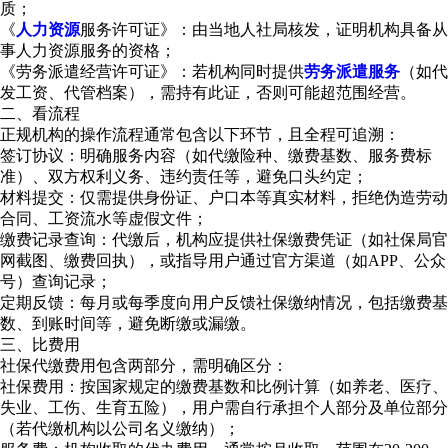
质；
‌《
人力资源
服务许可证》‌：由当地人社局核发，证明机构具备从
事人力资源服务的资格；
‌《劳务派遣经营许可证》‌：若机构同时提供
劳务派遣服务
（如代
发工资、代管档案），需持有此证，否则可能超范围经营。
二、看流程
正规机构的操作流程通常包含以下环节，且全程可追溯：
‌签订协议‌：明确服务内容（如代缴险种、缴费基数、服务费标
准）、双方权利义务、违约责任等，避免口头约定；
‌材料提交‌：仅需提供身份证、户口本等真实材料，拒绝伪造劳动
合同、工资流水等虚假文件；
‌缴费记录查询‌：代缴后，机构应提供社保缴费凭证（如社保局官
网截图、缴费回执），或指导用户通过官方渠道（如APP、公众
号）查询记录；
‌定期反馈‌：每月或每季度向用户反馈社保缴纳情况，包括缴费基
数、到账时间等，避免断缴或漏缴。
三、比费用
社保代缴费用包含两部分，需明确区分：
‌社保费用‌：按国家规定的缴费基数和比例计算（如养老、医疗、
失业、工伤、生育五险），用户需自行承担个人部分及单位部分
（若代缴机构以公司名义缴纳）；