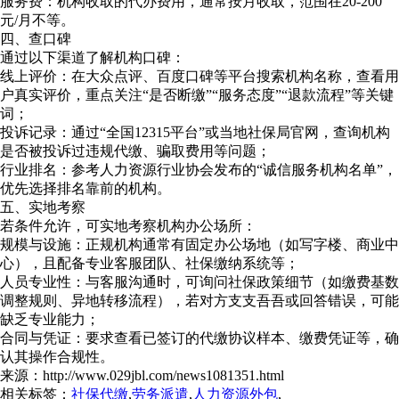
‌服务费‌：机构收取的代办费用，通常按月收取，范围在20-200
元/月不等。
四、查口碑
通过以下渠道了解机构口碑：
‌线上评价‌：在大众点评、百度口碑等平台搜索机构名称，查看用
户真实评价，重点关注“是否断缴”“服务态度”“退款流程”等关键
词；
‌投诉记录‌：通过“全国12315平台”或当地社保局官网，查询机构
是否被投诉过违规代缴、骗取费用等问题；
‌行业排名‌：参考人力资源行业协会发布的“诚信服务机构名单”，
优先选择排名靠前的机构。
五、实地考察
若条件允许，可实地考察机构办公场所：
‌规模与设施‌：正规机构通常有固定办公场地（如写字楼、商业中
心），且配备专业客服团队、社保缴纳系统等；
‌人员专业性‌：与客服沟通时，可询问社保政策细节（如缴费基数
调整规则、异地转移流程），若对方支支吾吾或回答错误，可能
缺乏专业能力；
‌合同与凭证‌：要求查看已签订的代缴协议样本、缴费凭证等，确
认其操作合规性。
来源：http://www.029jbl.com/news1081351.html
相关标签：
社保代缴
,
劳务派遣
,
人力资源外包
,