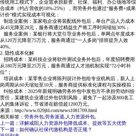
传统用工模式下，企业需承担薪资、社保、福利、办公场地等综
合成本（约占营收的18%-25%），而劳务外包通过“服务费+成果
计价”模式实现成本可视化：
制造业案例‌：某家电企业将装配线外包后，单台产品人力成本
从45元降至28元，服务商通过精益生产将工序时间缩短30%；
‌ 服务业案例‌：某银行将大堂引导业务外包后，单网点年度成本
从120万元降至75万元，服务商通过“一人多岗”排班提升人效
40%。
2. ‌隐性成本化解‌
‌ 招聘成本‌：某科技企业将软件测试业务外包后，年度招聘费用
从180万元降至25万元，服务商通过人才池机制实现“72小时补
位”；
‌ 培训成本‌：某零售企业将陈列设计外包给专业机构后，新人上
岗周期从60天缩短至10天，服务商提供标准化课程与实操模拟；
‌ 纠纷成本‌：2025年新规明确劳务外包中发包方不承担劳动纠纷
责任，某建筑企业通过外包切割风险，避免了一起涉及800名工
人的集体诉讼，节省潜在赔偿超1200万元。
来源：http://www.029jbl.com/news1081709.html
相关标签：
劳务外包
,
劳务派遣
,
人力资源外包
,
上一篇：详解咸阳人力资源外包降低成本、提效等五大优势
下一篇：如何确认社保代缴机构是否正规？
返回列表