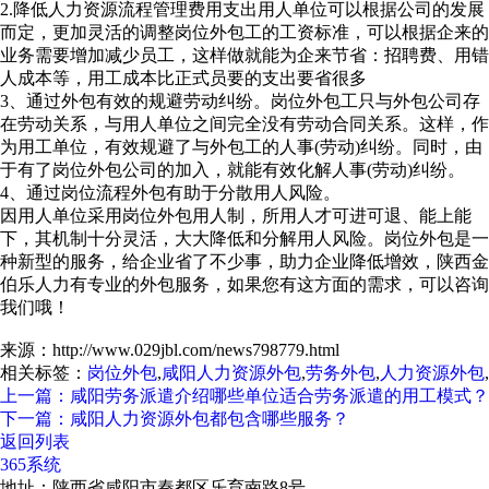
2.降低人力资源流程管理费用支出用人单位可以根据公司的发展
而定，更加灵活的调整岗位外包工的工资标准，可以根据企来的
业务需要增加减少员工，这样做就能为企来节省：招聘费、用错
人成本等，用工成本比正式员要的支出要省很多
3、通过外包有效的规避劳动纠纷。岗位外包工只与外包公司存
在劳动关系，与用人单位之间完全没有劳动合同关系。这样，作
为用工单位，有效规避了与外包工的人事(劳动)纠纷。同时，由
于有了岗位外包公司的加入，就能有效化解人事(劳动)纠纷。
4、通过岗位流程外包有助于分散用人风险。
因用人单位采用岗位外包用人制，所用人才可进可退、能上能
下，其机制十分灵活，大大降低和分解用人风险。岗位外包是一
种新型的服务，给企业省了不少事，助力企业降低增效，陕西金
伯乐人力有专业的外包服务，如果您有这方面的需求，可以咨询
我们哦！
来源：http://www.029jbl.com/news798779.html
相关标签：
岗位外包
,
咸阳人力资源外包
,
劳务外包
,
人力资源外包
,
上一篇：咸阳劳务派遣介绍哪些单位适合劳务派遣的用工模式？
下一篇：咸阳人力资源外包都包含哪些服务？
返回列表
365系统
地址：陕西省咸阳市秦都区乐育南路8号